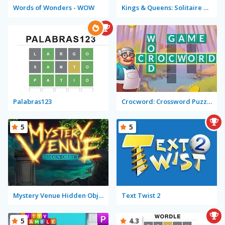
Words of Wonders - WOW
Kings & Queens: Solitaire Tripeaks
Palabras123
Crocword: Crossword Puzzle Game
5
5
Mystery Venue Hidden Object
Text Twist 2
5
4.3