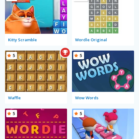
Kitty Scramble
Wordle Original
5
5
Waffle
Wow Words
5
5