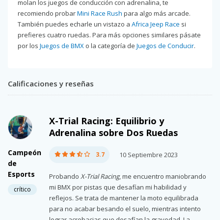
molan los juegos de conducción con adrenalina, te
recomiendo probar
Mini Race Rush
para algo más arcade.
También puedes echarle un vistazo a
Africa Jeep Race
si
prefieres cuatro ruedas. Para más opciones similares pásate
por los
Juegos de BMX
o la categoría de
Juegos de Conducir
.
Calificaciones y reseñas
X-Trial Racing: Equilibrio y
Adrenalina sobre Dos Ruedas
Campeón
3.7
10 Septiembre 2023
de
Esports
Probando
X-Trial Racing
, me encuentro maniobrando
mi BMX por pistas que desafían mi habilidad y
crítico
reflejos. Se trata de mantener la moto equilibrada
para no acabar besando el suelo, mientras intento
lograr acrobacias que desafían la gravedad. La