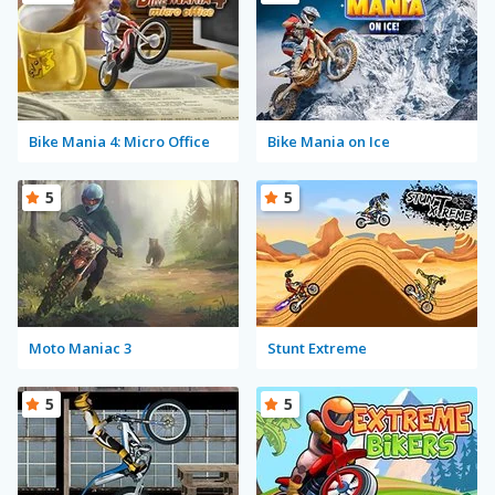
Bike Mania 4: Micro Office
Bike Mania on Ice
5
5
Moto Maniac 3
Stunt Extreme
5
5