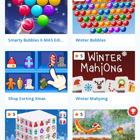
Smarty Bubbles X-MAS Edition
Winter Bubbles
5
Shop Sorting Xmas
Winter Mahjong
5
5