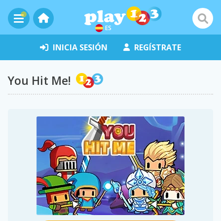
ES
INICIA SESIÓN
REGÍSTRATE
You Hit Me!