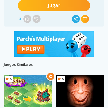
Jugar
3
Juegos Similares
5
5