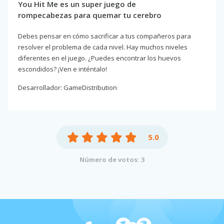
You Hit Me es un super juego de
rompecabezas para quemar tu cerebro
Debes pensar en cómo sacrificar a tus compañeros para
resolver el problema de cada nivel. Hay muchos niveles
diferentes en el juego. ¿Puedes encontrar los huevos
escondidos? ¡Ven e inténtalo!
Desarrollador: GameDistribution
5.0
Número de votos: 3