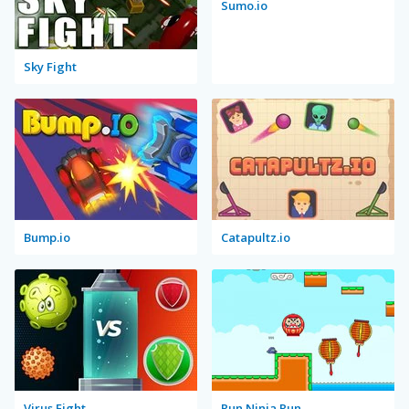
Sumo.io
Sky Fight
Bump.io
Catapultz.io
Virus Fight
Run Ninja Run