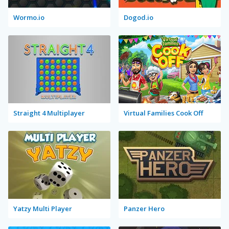
Wormo.io
Dogod.io
Straight 4 Multiplayer
Virtual Families Cook Off
Yatzy Multi Player
Panzer Hero