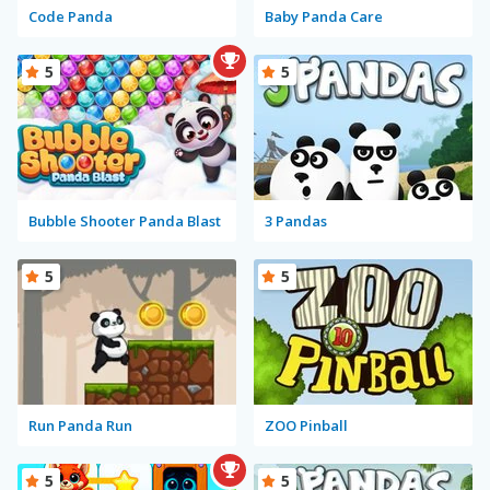
Code Panda
Baby Panda Care
5
5
Bubble Shooter Panda Blast
3 Pandas
5
5
Run Panda Run
ZOO Pinball
5
5