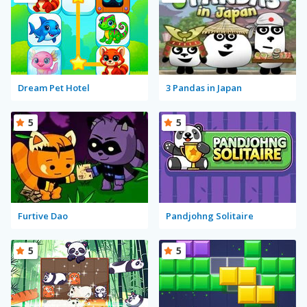
Dream Pet Hotel
3 Pandas in Japan
5
5
Furtive Dao
Pandjohng Solitaire
5
5