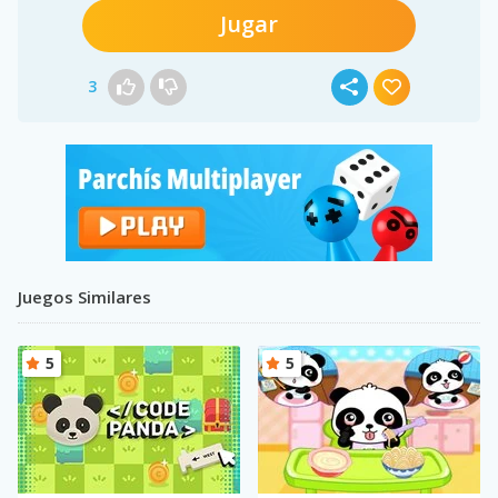
Jugar
3
Juegos Similares
5
5