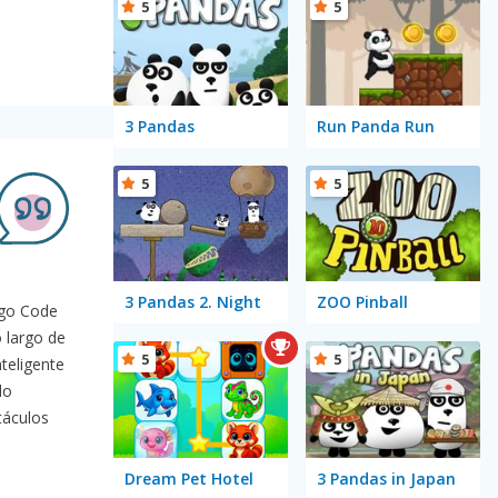
5
5
3 Pandas
Run Panda Run
5
5
3 Pandas 2. Night
ZOO Pinball
ego Code
 largo de
5
5
teligente
do
táculos
Dream Pet Hotel
3 Pandas in Japan