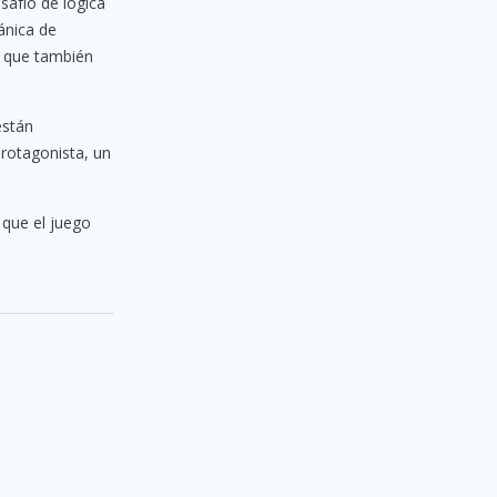
safío de lógica
ánica de
o que también
están
protagonista, un
 que el juego