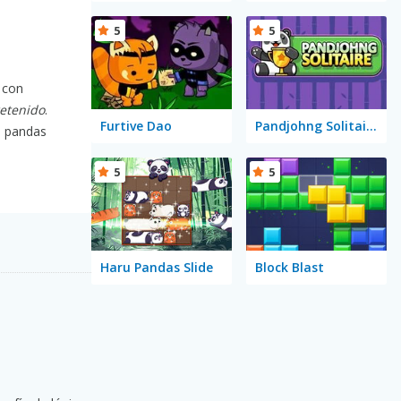
5
5
 con
etenido
.
Furtive Dao
Pandjohng Solitaire
s pandas
5
5
Haru Pandas Slide
Block Blast