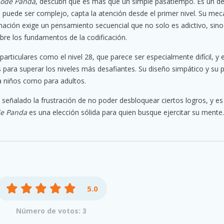
ode Panda
, descubrí que es más que un simple pasatiempo. Es un de
puede ser complejo, capta la atención desde el primer nivel. Su mec
amación exige un pensamiento secuencial que no solo es adictivo, sin
bre los fundamentos de la codificación.
rticulares como el nivel 28, que parece ser especialmente difícil, y 
para superar los niveles más desafiantes. Su diseño simpático y su 
a niños como para adultos.
señalado la frustración de no poder desbloquear ciertos logros, y es
e Panda
es una elección sólida para quien busque ejercitar su mente.
5.0
Número de votos: 3