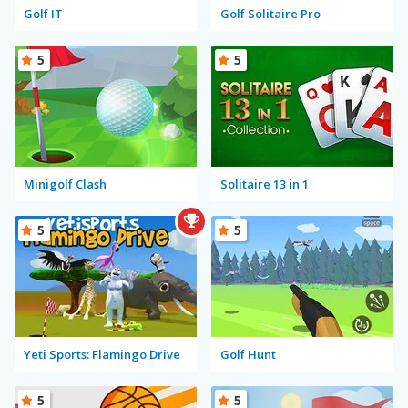
Golf IT
Golf Solitaire Pro
5
5
Minigolf Clash
Solitaire 13 in 1
5
5
Yeti Sports: Flamingo Drive
Golf Hunt
5
5