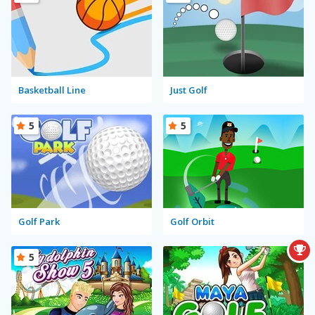
Basketball Line
Just Golf
5
5
Golf Park
Golf Orbit
5