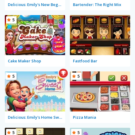
Delicious: Emily's New Beginning
Bartender: The Right Mix
5
Cake Maker Shop
Fastfood Bar
5
5
Delicious: Emily's Home Sweet Home
Pizza Mania
5
5