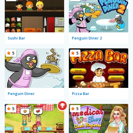
Sushi Bar
Penguin Diner 2
5
5
Penguin Diner
Pizza Bar
5
5