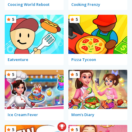
Coocing World Reboot
Cooking Frenzy
5
5
Eatventure
Pizza Tycoon
5
5
Ice Cream Fever
Mom's Diary
5
5