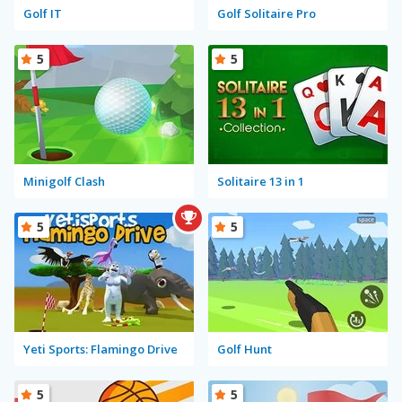
Golf IT
Golf Solitaire Pro
5
5
Minigolf Clash
Solitaire 13 in 1
5
5
Yeti Sports: Flamingo Drive
Golf Hunt
5
5