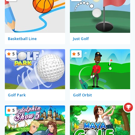
Basketball Line
Just Golf
5
5
Golf Park
Golf Orbit
5