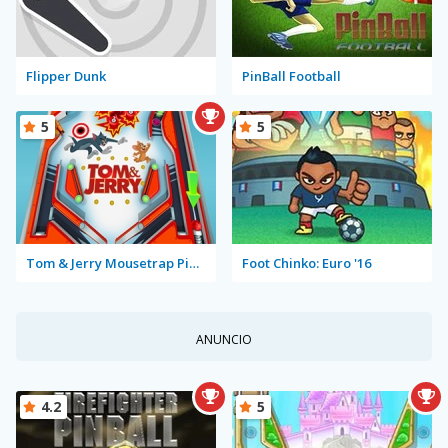
Flipper Dunk
PinBall Football
5
5
Tom & Jerry Mousetrap Pinball
Foot Chinko: Euro '16
ANUNCIO
4.2
5