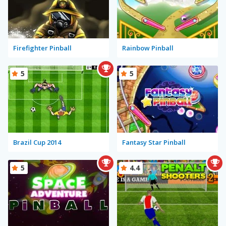
Firefighter Pinball
Rainbow Pinball
5
5
Brazil Cup 2014
Fantasy Star Pinball
5
4.4