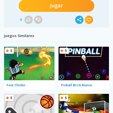
Jugar
6
Juegos Similares
5
5
Foot Chinko
Pinball Brick Mania
5
5