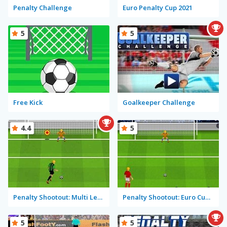
Penalty Challenge
Euro Penalty Cup 2021
5
5
Free Kick
Goalkeeper Challenge
4.4
5
Penalty Shootout: Multi League
Penalty Shootout: Euro Cup 2016
5
5