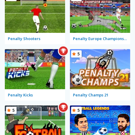
Penalty Shooters
Penalty Europe Champions Edition Multiplayer
5
Penalty Kicks
Penalty Champs 21
5
5