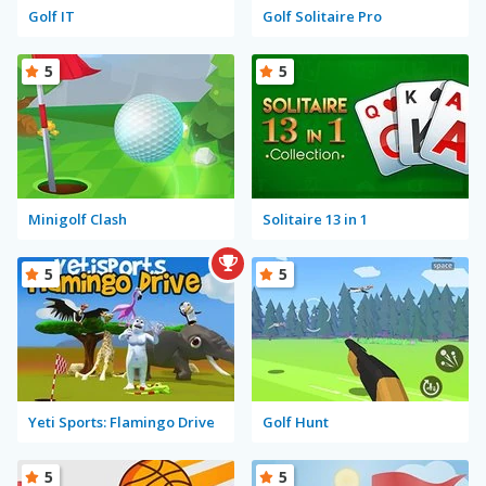
Golf IT
Golf Solitaire Pro
5
5
Minigolf Clash
Solitaire 13 in 1
5
5
Yeti Sports: Flamingo Drive
Golf Hunt
5
5