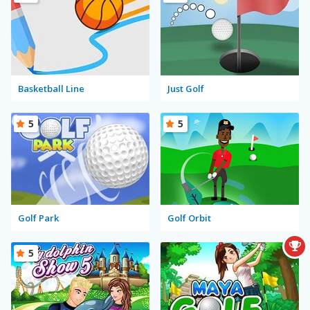
Basketball Line
Just Golf
5
5
Golf Park
Golf Orbit
5