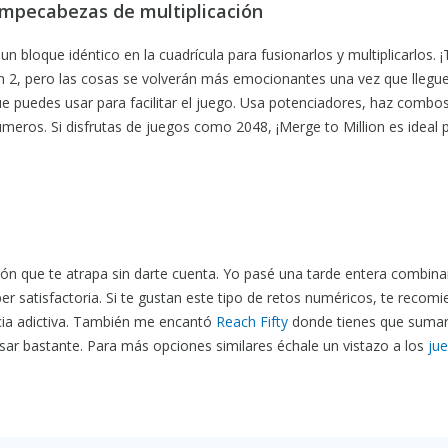
ompecabezas de multiplicación
n bloque idéntico en la cuadrícula para fusionarlos y multiplicarlos. ¡
con 2, pero las cosas se volverán más emocionantes una vez que llegue
e puedes usar para facilitar el juego. Usa potenciadores, haz combos
meros. Si disfrutas de juegos como 2048, ¡Merge to Million es ideal pa
ión que te atrapa sin darte cuenta. Yo pasé una tarde entera combin
r satisfactoria. Si te gustan este tipo de retos numéricos, te recom
ia adictiva. También me encantó
Reach Fifty
donde tienes que sumar
ensar bastante. Para más opciones similares échale un vistazo a los
ju