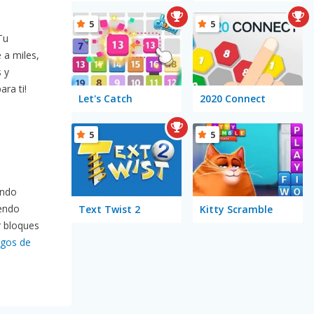
5
5
Tu
 a miles,
 y
ra ti!
Let's Catch
2020 Connect
5
5
ando
iendo
Text Twist 2
Kitty Scramble
 bloques
egos de