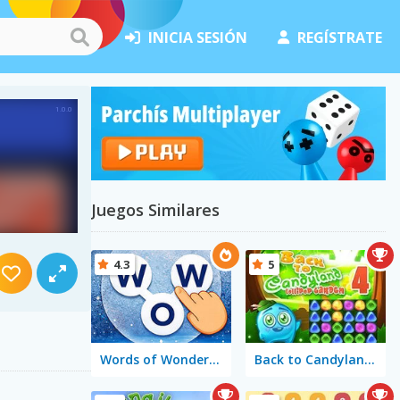
INICIA SESIÓN
REGÍSTRATE
Juegos Similares
4.3
5
Words of Wonders - WOW
Back to Candyland 4: Lollipop Garden