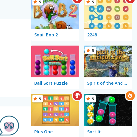
5
5
Snail Bob 2
2248
5
Ball Sort Puzzle
Spirit of the Ancient Forest
5
5
Plus One
Sort It