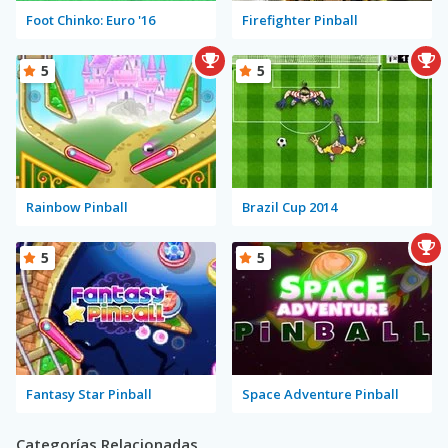
Foot Chinko: Euro '16
Firefighter Pinball
5
5
Rainbow Pinball
Brazil Cup 2014
5
5
Fantasy Star Pinball
Space Adventure Pinball
Categorías Relacionadas