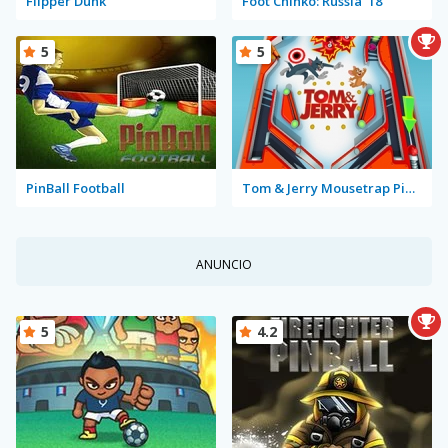
Flipper Dunk
Foot Chinko: Russia '18
5
5
PinBall Football
Tom & Jerry Mousetrap Pinball
ANUNCIO
5
4.2