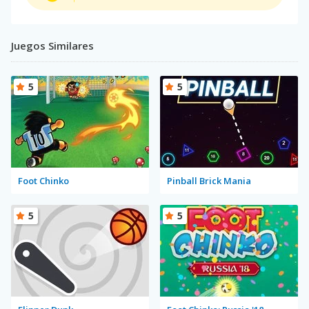
Juegos Similares
5
5
Foot Chinko
Pinball Brick Mania
5
5