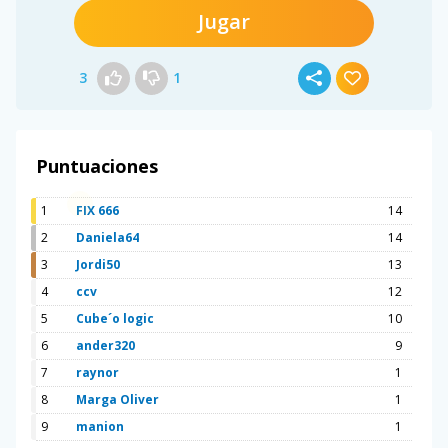
Jugar
3
1
Puntuaciones
1
FIX 666
14
2
Daniela64
14
3
Jordi50
13
4
ccv
12
5
Cube´o logic
10
6
ander320
9
7
raynor
1
8
Marga Oliver
1
9
manion
1