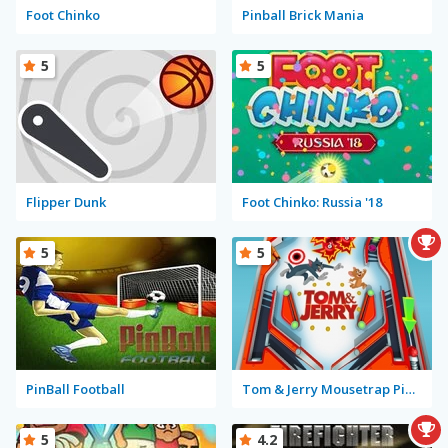
Foot Chinko
Pinball Brick Mania
5
5
Flipper Dunk
Foot Chinko: Russia '18
5
5
PinBall Football
Tom & Jerry Mousetrap Pinball
5
4.2