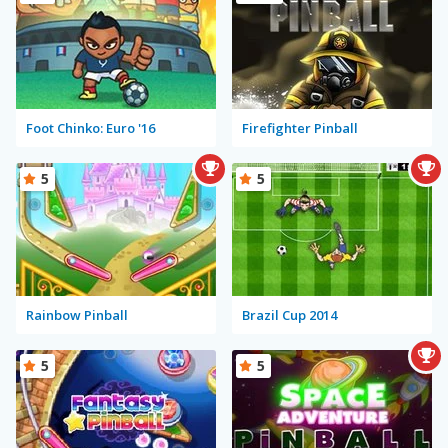
Foot Chinko: Euro '16
Firefighter Pinball
5
5
Rainbow Pinball
Brazil Cup 2014
5
5