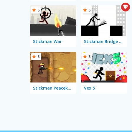
5
5
Stickman War
Stickman Bridge Constructor
5
5
Stickman Peacekeeper
Vex 5