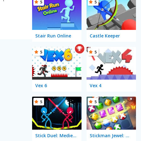
5
5
Stair Run Online
Castle Keeper
5
5
Vex 6
Vex 4
5
5
Stick Duel: Medieval Wars
Stickman Jewel: Match 3 Master