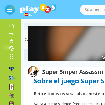
ES
Categorías Relacionadas
Juegos de Matar
(60)
Super Sniper Assassin
Sobre el juego Super 
Retire todos os seus alvos neste j
Ayuda al amigo stickman francotirador a matar 