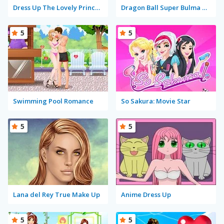
Dress Up The Lovely Princess
Dragon Ball Super Bulma Dress Up
5
5
Swimming Pool Romance
So Sakura: Movie Star
5
5
Lana del Rey True Make Up
Anime Dress Up
5
5