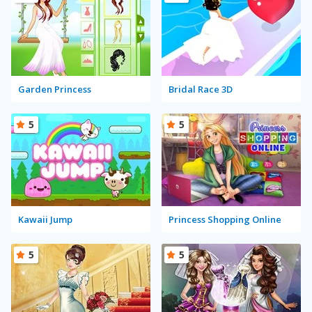
Garden Princess
Bridal Race 3D
5
5
Kawaii Jump
Princess Shopping Online
5
5