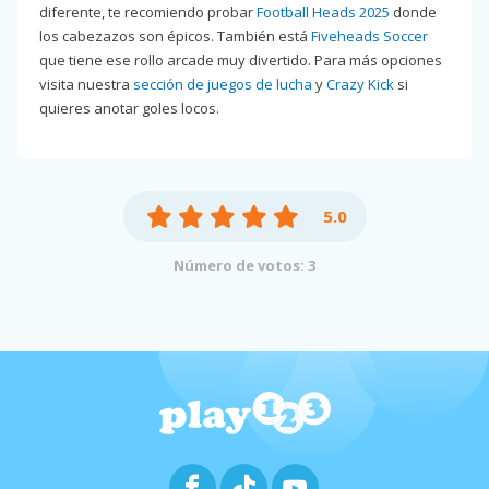
diferente, te recomiendo probar
Football Heads 2025
donde
los cabezazos son épicos. También está
Fiveheads Soccer
que tiene ese rollo arcade muy divertido. Para más opciones
visita nuestra
sección de juegos de lucha
y
Crazy Kick
si
quieres anotar goles locos.
5.0
Número de votos: 3