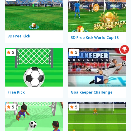
3D Free Kick
3D Free Kick World Cup 18
5
5
Free Kick
Goalkeeper Challenge
5
5