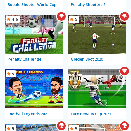
Bubble Shooter World Cup
Penalty Shooters 2
4.6
5
Penalty Challenge
Golden Boot 2020
5
Football Legends 2021
Euro Penalty Cup 2021
5
5