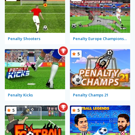
Penalty Shooters
Penalty Europe Champions Edition Multiplayer
5
Penalty Kicks
Penalty Champs 21
5
5