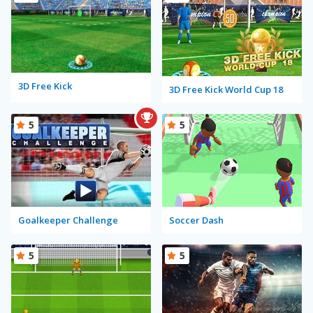
3D Free Kick
3D Free Kick World Cup 18
5
5
Goalkeeper Challenge
Soccer Dash
5
5