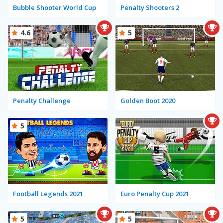
Bubble Shooter World Cup
Penalty Shooters 2
4.6
5
Penalty Challenge
Golden Boot 2020
5
Football Legends 2021
Euro Penalty Cup 2021
5
5