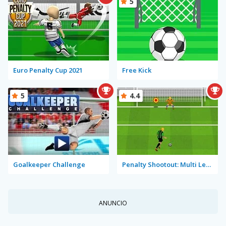
5
Euro Penalty Cup 2021
Free Kick
5
4.4
Goalkeeper Challenge
Penalty Shootout: Multi League
ANUNCIO