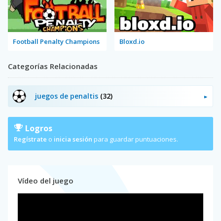
Football Penalty Champions
Bloxd.io
Categorías Relacionadas
juegos de penaltis
(32)
Logros
Regístrate
o
inicia sesión
para guardar puntuaciones.
Vídeo del juego