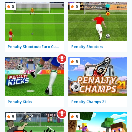
5
5
Penalty Shootout: Euro Cup 2016
Penalty Shooters
5
Penalty Kicks
Penalty Champs 21
5
5