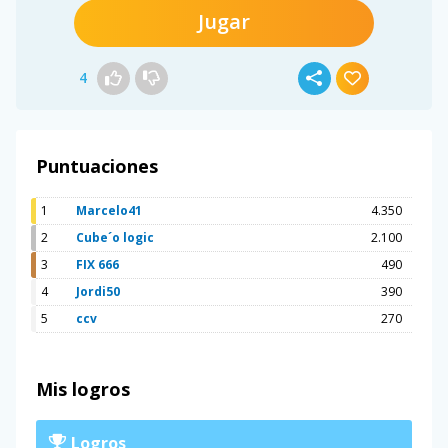
Jugar
4
Puntuaciones
1
Marcelo41
4.350
2
Cube´o logic
2.100
3
FIX 666
490
4
Jordi50
390
5
ccv
270
Mis logros
Logros