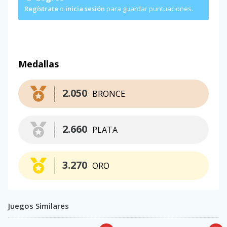
Regístrate
o
inicia sesión
para guardar puntuaciones.
Medallas
2.050
BRONCE
2.660
PLATA
3.270
ORO
Juegos Similares