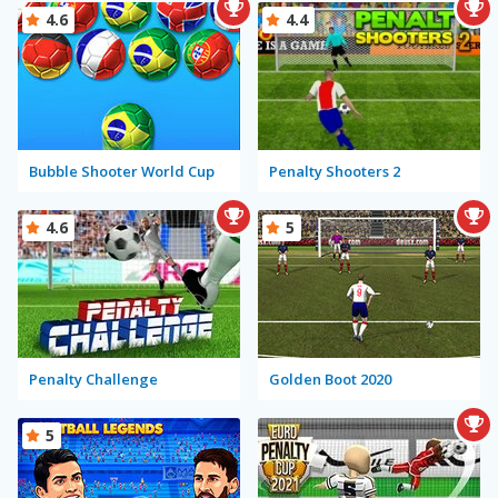
4.6
4.4
Bubble Shooter World Cup
Penalty Shooters 2
4.6
5
Penalty Challenge
Golden Boot 2020
5