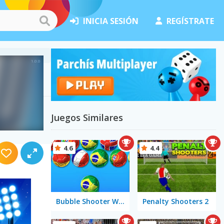
INICIA SESIÓN
REGÍSTRATE
Juegos Similares
4.6
4.4
Bubble Shooter World Cup
Penalty Shooters 2