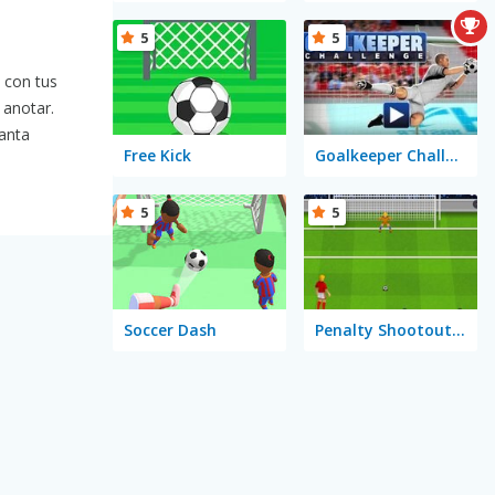
5
5
a con tus
 anotar.
anta
Free Kick
Goalkeeper Challenge
5
5
Soccer Dash
Penalty Shootout: Euro Cup 2016