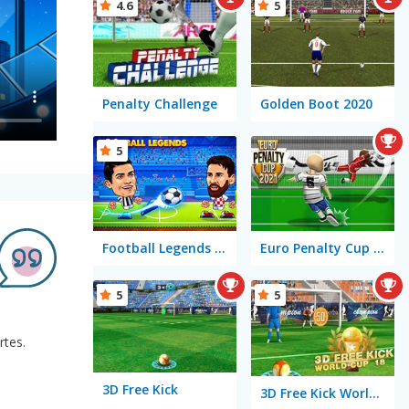
4.6
5
Penalty Challenge
Golden Boot 2020
5
Football Legends 2021
Euro Penalty Cup 2021
5
5
rtes.
3D Free Kick
3D Free Kick World Cup 18