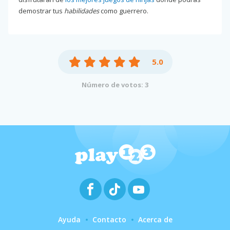
demostrar tus
habilidades
como guerrero.
5.0
Número de votos: 3
Ayuda
Contacto
Acerca de