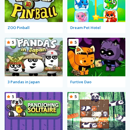
ZOO Pinball
Dream Pet Hotel
5
5
3 Pandas in Japan
Furtive Dao
5
5