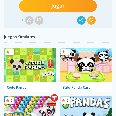
Jugar
3
Juegos Similares
5
5
Code Panda
Baby Panda Care
5
5