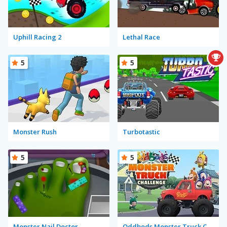
Uphill Racing 2
Lethal Race
5
5
Monster Rush
Turbotastic
5
5
Monster Nail Doctor
Oddbods Monster Truck Challenge