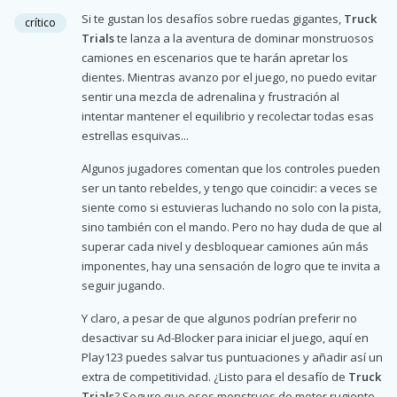
Si te gustan los desafíos sobre ruedas gigantes,
Truck
crítico
Trials
te lanza a la aventura de dominar monstruosos
camiones en escenarios que te harán apretar los
dientes. Mientras avanzo por el juego, no puedo evitar
sentir una mezcla de adrenalina y frustración al
intentar mantener el equilibrio y recolectar todas esas
estrellas esquivas...
Algunos jugadores comentan que los controles pueden
ser un tanto rebeldes, y tengo que coincidir: a veces se
siente como si estuvieras luchando no solo con la pista,
sino también con el mando. Pero no hay duda de que al
superar cada nivel y desbloquear camiones aún más
imponentes, hay una sensación de logro que te invita a
seguir jugando.
Y claro, a pesar de que algunos podrían preferir no
desactivar su Ad-Blocker para iniciar el juego, aquí en
Play123 puedes salvar tus puntuaciones y añadir así un
extra de competitividad. ¿Listo para el desafío de
Truck
Trials
? Seguro que esos monstruos de motor rugiente