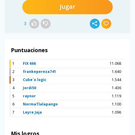
Jugar
3
Puntuaciones
1
FIX 666
11.068
2
frankepereza741
1.640
3
Cube´o logic
1.544
4
Jordi50
1.436
5
raynor
1.119
6
NormaTlalapango
1.100
7
Leyre Jaja
1.096
Mis logros