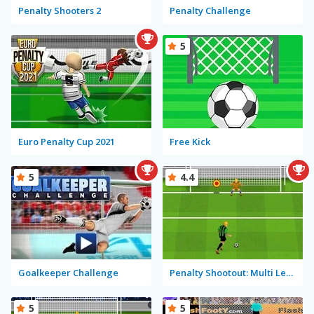
Penalty Shooters 2
Penalty Challenge
5
Euro Penalty Cup 2021
Free Kick
5
4.4
Goalkeeper Challenge
Penalty Shootout: Multi League
5
5