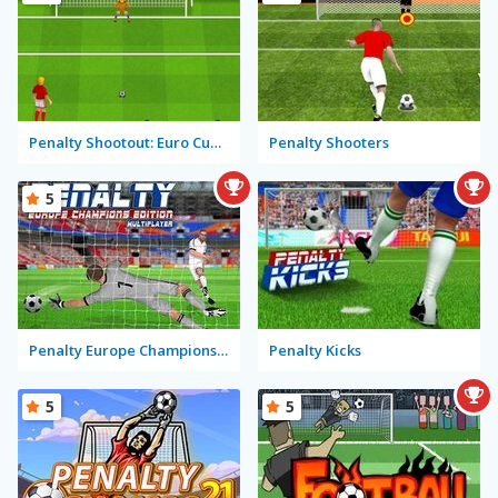
Penalty Shootout: Euro Cup 2016
Penalty Shooters
5
Penalty Europe Champions Edition Multiplayer
Penalty Kicks
5
5